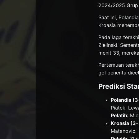
2024/2025 Grup 1
Saat ini, Polandi
Kroasia menempa
Pada laga terakh
Zielinski. Sement
menit 33, mereka
Pertemuan terakh
gol penentu dice
Prediksi Sta
Polandia (3
Piatek, Lew
Pelatih
: Mic
Kroasia (3
Matanovic.
Pelatih
: Zla