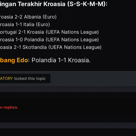
ingan Terakhir Kroasia (S-S-K-M-M):
roasia 2-2 Albania (Euro)
oasia 1-1 Italia (Euro)
ortugal 2-1 Kroasia (UEFA Nations League)
roasia 1-0 Polandia (UEFA Nations League)
roasia 2-1 Skotlandia (UEFA Nations League)
r bang Edo
: Polandia 1-1 Kroasia.
LATORY
locked this topic
r replies.