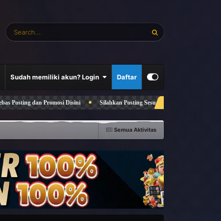
Sudah memiliki akun? Login
Daftar
omosi Disini
Silahkan Posting Sesuai Konten Yang Tersedia
Semua Aktivitas