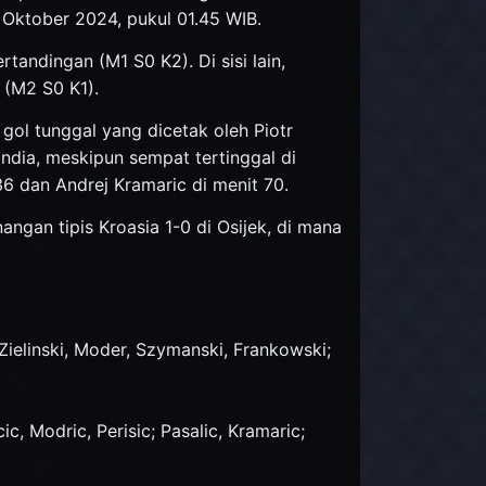
 Oktober 2024, pukul 01.45 WIB.
rtandingan (M1 S0 K2). Di sisi lain,
(M2 S0 K1).
gol tunggal yang dicetak oleh Piotr
andia, meskipun sempat tertinggal di
36 dan Andrej Kramaric di menit 70.
gan tipis Kroasia 1-0 di Osijek, di mana
Zielinski, Moder, Szymanski, Frankowski;
ic, Modric, Perisic; Pasalic, Kramaric;