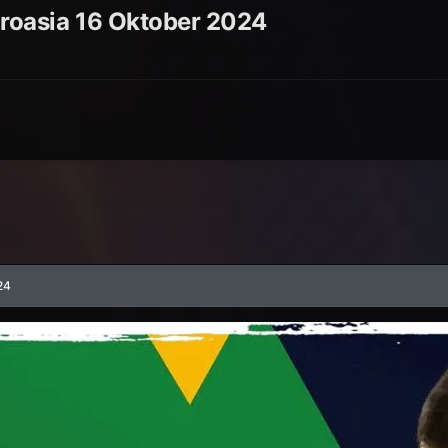
 Kroasia 16 Oktober 2024
24