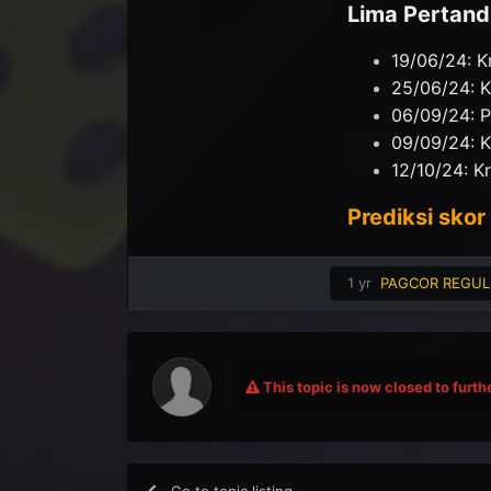
Lima Pertand
19/06/24: K
25/06/24: Kr
06/09/24: P
09/09/24: K
12/10/24: K
Prediksi sko
1 yr
PAGCOR REGU
This topic is now closed to furthe