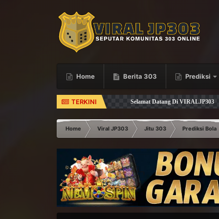
Home
Berita 303
Prediksi
TERKINI
Selamat Datang Di VIRALJP303
Komunitas 30
Home
Viral JP303
Jitu 303
Prediksi Bola