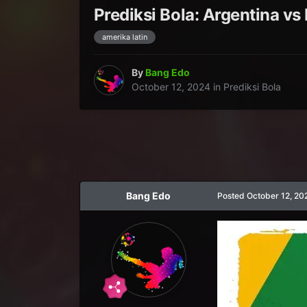
Prediksi Bola: Argentina vs
amerika latin
By
Bang Edo
October 12, 2024
in
Prediksi Bola
Bang Edo
Posted
October 12, 20