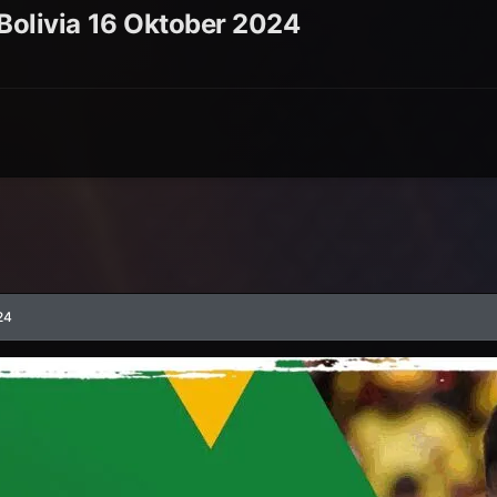
 Bolivia 16 Oktober 2024
24