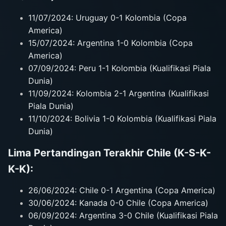
11/07/2024: Uruguay 0-1 Kolombia (Copa
America)
15/07/2024: Argentina 1-0 Kolombia (Copa
America)
07/09/2024: Peru 1-1 Kolombia (Kualifikasi Piala
Dunia)
11/09/2024: Kolombia 2-1 Argentina (Kualifikasi
Piala Dunia)
11/10/2024: Bolivia 1-0 Kolombia (Kualifikasi Piala
Dunia)
Lima Pertandingan Terakhir Chile (K-S-K-
K-K):
26/06/2024: Chile 0-1 Argentina (Copa America)
30/06/2024: Kanada 0-0 Chile (Copa America)
06/09/2024: Argentina 3-0 Chile (Kualifikasi Piala