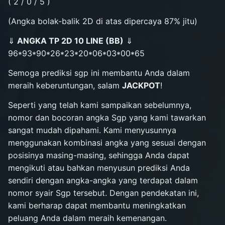
( 2 / 0 / 5 )
(Angka bolak-balik 2D di atas dipercaya 87% jitu)
⇓
ANGKA TP 2D 10 LINE (BB)
⇓
96*93*90*26*23*20*06*03*00*65
Semoga prediksi sgp ini membantu Anda dalam
meraih keberuntungan, salam
JACKPOT
!
Seperti yang telah kami sampaikan sebelumnya,
nomor dan bocoran angka Sgp yang kami tawarkan
sangat mudah dipahami. Kami menyusunnya
menggunakan kombinasi angka yang sesuai dengan
posisinya masing-masing, sehingga Anda dapat
mengikuti atau bahkan menyusun prediksi Anda
sendiri dengan angka-angka yang terdapat dalam
nomor syair Sgp tersebut. Dengan pendekatan ini,
kami berharap dapat membantu meningkatkan
peluang Anda dalam meraih kemenangan.