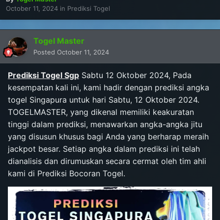
October 11, 2024
in
Prediksi Togel
Togel Master
Posted
October 11, 2024
Prediksi Togel Sgp
Sabtu 12 Oktober 2024, Pada
kesempatan kali ini, kami hadir dengan prediksi angka
togel Singapura untuk hari Sabtu, 12 Oktober 2024.
TOGELMASTER, yang dikenal memiliki keakuratan
tinggi dalam prediksi, menawarkan angka-angka jitu
yang disusun khusus bagi Anda yang berharap meraih
jackpot besar. Setiap angka dalam prediksi ini telah
dianalisis dan dirumuskan secara cermat oleh tim ahli
kami di Prediksi Bocoran Togel.