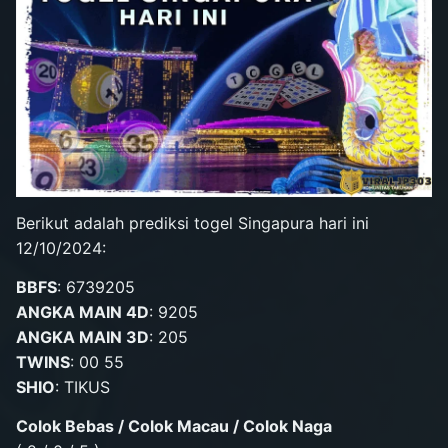
Berikut adalah prediksi togel Singapura hari ini
12/10/2024:
BBFS
: 6739205
ANGKA MAIN 4D
: 9205
ANGKA MAIN 3D
: 205
TWINS
: 00 55
SHIO
: TIKUS
Colok Bebas / Colok Macau / Colok Naga