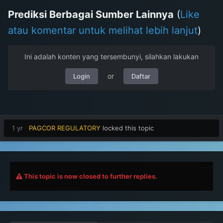
Prediksi Berbagai Sumber Lainnya
(
Like
atau komentar untuk melihat lebih lanjut
)
Ini adalah konten yang tersembunyi, silahkan lakukan
or
Login
Daftar
1 yr
PAGCOR REGULATORY
locked this topic
This topic is now closed to further replies.