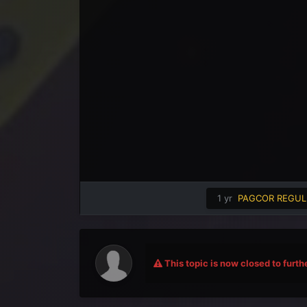
1 yr
PAGCOR REGU
This topic is now closed to furthe