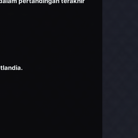
dalam pertandingan terakhir
tlandia.