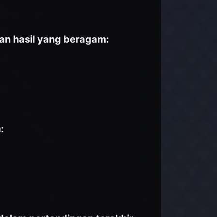
n hasil yang beragam:
: