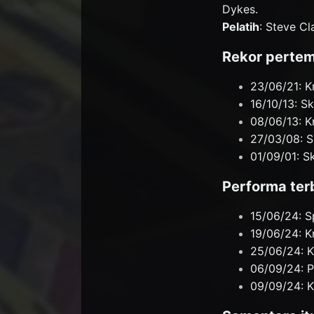
Dykes.
Pelatih
: Steve Cl
Rekor pertem
23/06/21: K
16/10/13: Sk
08/06/13: Kr
27/03/08: Sk
01/09/01: Sk
Performa ter
15/06/24: S
19/06/24: K
25/06/24: Kr
06/09/24: P
09/09/24: K