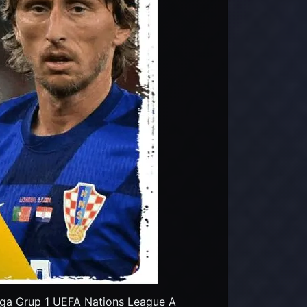
iga Grup 1 UEFA Nations League A