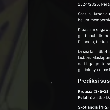
2024/2025. Perta
Saat ini, Kroasi
belum memperoleh
Kroasia mengawal
gol bunuh diri p
Polandia, berkat 
Di sisi lain, Sk
Lisbon. Meskipun
dari tiga gol te
gol lainnya dihasi
Prediksi su
Kroasia (3-5-2)
Pelatih
: Zlatko Da
Skotlandia (4-2-