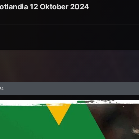
kotlandia 12 Oktober 2024
24