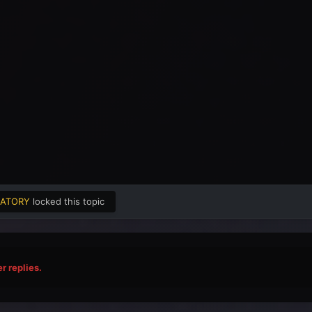
LATORY
locked this topic
r replies.