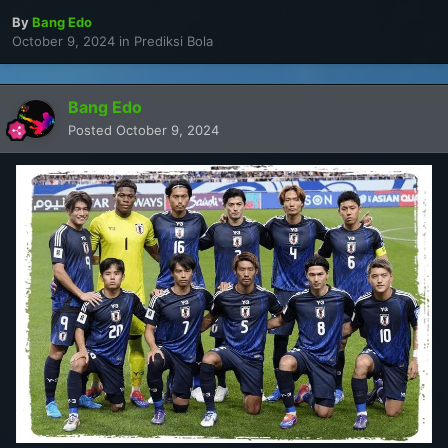
By
Bang Edo
October 9, 2024
in
Prediksi Bola
Bang Edo
Posted
October 9, 2024