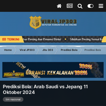
TERKINI
iapa Saja Bebas Posting dan Promosi Disini
Silahkan Posting Sesuai Konten Yan
Home
Viral JP303
Jitu 303
Prediksi Bola
Prediksi Bola: A
Prediksi Bola: Arab Saudi vs Jepang 11
Oktober 2024
tim nasional