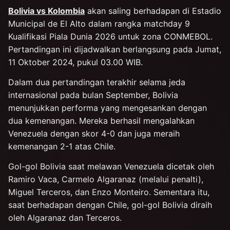
Bolivia vs Kolombia
akan saling berhadapan di Estadio
Municipal de El Alto dalam rangka matchday 9
Kualifikasi Piala Dunia 2026 untuk zona CONMEBOL.
Pertandingan ini dijadwalkan berlangsung pada Jumat,
11 Oktober 2024, pukul 03.00 WIB.
Dalam dua pertandingan terakhir selama jeda
internasional pada bulan September, Bolivia
menunjukkan performa yang mengesankan dengan
dua kemenangan. Mereka berhasil mengalahkan
Venezuela dengan skor 4-0 dan juga meraih
kemenangan 2-1 atas Chile.
Gol-gol Bolivia saat melawan Venezuela dicetak oleh
Ramiro Vaca, Carmelo Algaranaz (melalui penalti),
Miguel Terceros, dan Enzo Monteiro. Sementara itu,
saat berhadapan dengan Chile, gol-gol Bolivia diraih
oleh Algaranaz dan Terceros.