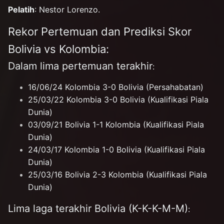
Pelatih
: Nestor Lorenzo.
Rekor Pertemuan dan Prediksi Skor
Bolivia vs Kolombia:
Dalam lima pertemuan terakhir
:
16/06/24 Kolombia 3-0 Bolivia (Persahabatan)
25/03/22 Kolombia 3-0 Bolivia (Kualifikasi Piala
Dunia)
03/09/21 Bolivia 1-1 Kolombia (Kualifikasi Piala
Dunia)
24/03/17 Kolombia 1-0 Bolivia (Kualifikasi Piala
Dunia)
25/03/16 Bolivia 2-3 Kolombia (Kualifikasi Piala
Dunia)
Lima laga terakhir Bolivia (K-K-K-M-M)
: