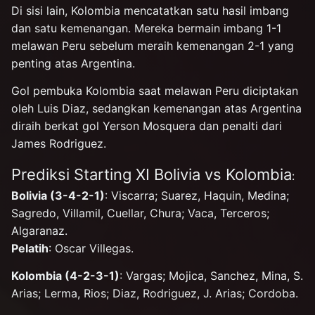
Di sisi lain, Kolombia mencatatkan satu hasil imbang
dan satu kemenangan. Mereka bermain imbang 1-1
melawan Peru sebelum meraih kemenangan 2-1 yang
penting atas Argentina.
Gol pembuka Kolombia saat melawan Peru diciptakan
oleh Luis Diaz, sedangkan kemenangan atas Argentina
diraih berkat gol Yerson Mosquera dan penalti dari
James Rodriguez.
Prediksi Starting XI Bolivia vs Kolombia
:
Bolivia (3-4-2-1)
: Viscarra; Suarez, Haquin, Medina;
Sagredo, Villamil, Cuellar, Chura; Vaca, Terceros;
Algaranaz.
Pelatih
: Oscar Villegas.
Kolombia (4-2-3-1)
: Vargas; Mojica, Sanchez, Mina, S.
Arias; Lerma, Rios; Diaz, Rodriguez, J. Arias; Cordoba.