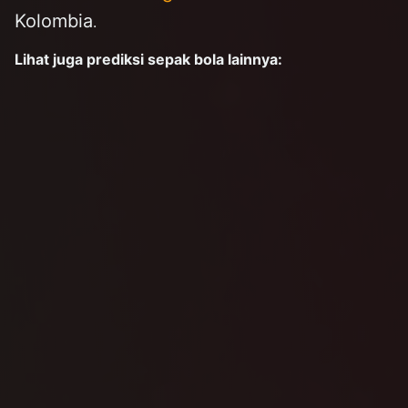
Kolombia
.
Lihat juga prediksi sepak bola lainnya: