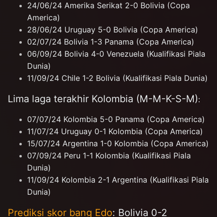
24/06/24 Amerika Serikat 2-0 Bolivia (Copa
America)
28/06/24 Uruguay 5-0 Bolivia (Copa America)
02/07/24 Bolivia 1-3 Panama (Copa America)
06/09/24 Bolivia 4-0 Venezuela (Kualifikasi Piala
Dunia)
11/09/24 Chile 1-2 Bolivia (Kualifikasi Piala Dunia)
Lima laga terakhir Kolombia (M-M-K-S-M)
:
07/07/24 Kolombia 5-0 Panama (Copa America)
11/07/24 Uruguay 0-1 Kolombia (Copa America)
15/07/24 Argentina 1-0 Kolombia (Copa America)
07/09/24 Peru 1-1 Kolombia (Kualifikasi Piala
Dunia)
11/09/24 Kolombia 2-1 Argentina (Kualifikasi Piala
Dunia)
Prediksi skor bang Edo
: Bolivia 0-2