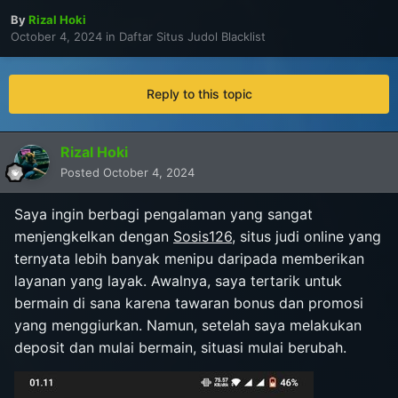
By
Rizal Hoki
October 4, 2024
in
Daftar Situs Judol Blacklist
Reply to this topic
Rizal Hoki
Posted
October 4, 2024
Saya ingin berbagi pengalaman yang sangat
menjengkelkan dengan
Sosis126
, situs judi online yang
ternyata lebih banyak menipu daripada memberikan
layanan yang layak. Awalnya, saya tertarik untuk
bermain di sana karena tawaran bonus dan promosi
yang menggiurkan. Namun, setelah saya melakukan
deposit dan mulai bermain, situasi mulai berubah.