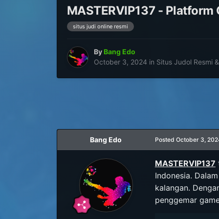
MASTERVIP137 - Platform 
situs judi online resmi
By
Bang Edo
October 3, 2024
in
Situs Judol Resmi 
Bang Edo
Posted
October 3, 202
MASTERVIP137
Indonesia. Dalam
kalangan. Denga
penggemar game 