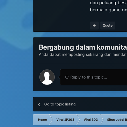
dan peluang bes
bermain game onl
Quote
Bergabung dalam komunita
Anda dapat memposting sekarang dan mendaftar
Reply to this topic...
Go to topic listing
Home
Viral JP303
Viral 303
Situs Judol 