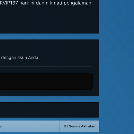
IP137 hari ini dan nikmati pengalaman
 dengan akun Anda.
a
Semua Aktivitas