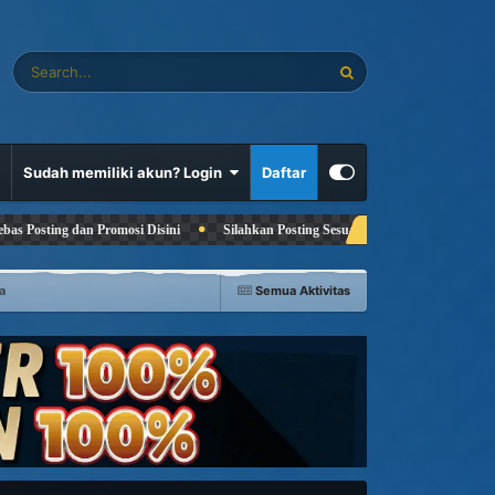
Sudah memiliki akun? Login
Daftar
 Disini
Silahkan Posting Sesuai Konten Yang Tersedia
a
Semua Aktivitas