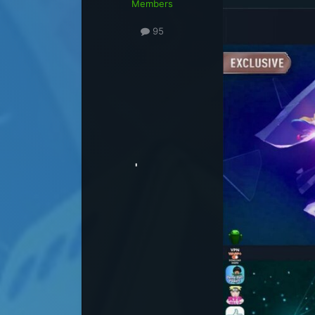
Members
95