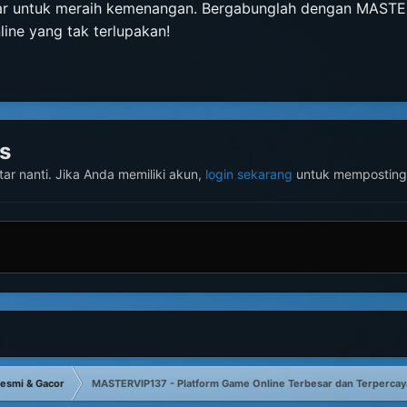
ar untuk meraih kemenangan. Bergabunglah dengan MASTERV
ine yang tak terlupakan!
s
 nanti. Jika Anda memiliki akun,
login sekarang
untuk memposting
Resmi & Gacor
MASTERVIP137 - Platform Game Online Terbesar dan Terpercay