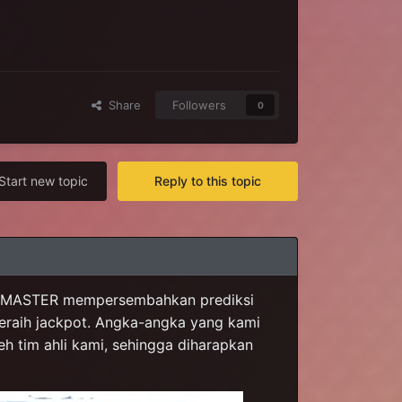
Share
Followers
0
Start new topic
Reply to this topic
ELMASTER mempersembahkan prediksi
eraih jackpot. Angka-angka yang kami
leh tim ahli kami, sehingga diharapkan