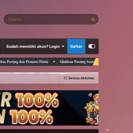
Sudah memiliki akun? Login
Daftar
mosi Disini
Silahkan Posting Sesuai Konten Yang Tersedia
Semua Aktivitas