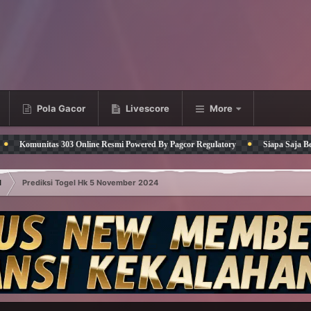
Pola Gacor
Livescore
More
 Online Resmi Powered By Pagcor Regulatory
Siapa Saja Bebas Posting dan Pro
l
Prediksi Togel Hk 5 November 2024