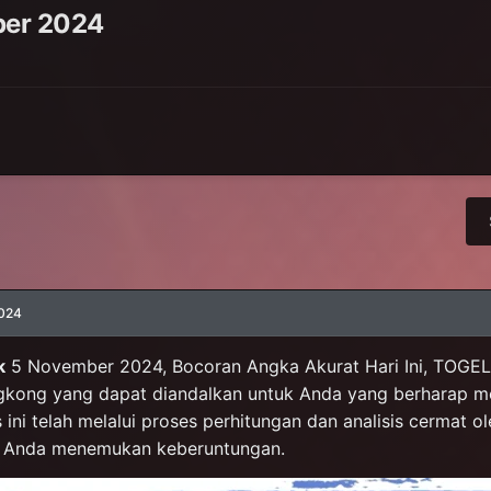
ber 2024
024
k
5 November 2024, Bocoran Angka Akurat Hari Ini, TOG
gkong yang dapat diandalkan untuk Anda yang berharap m
s ini telah melalui proses perhitungan dan analisis cermat o
 Anda menemukan keberuntungan.