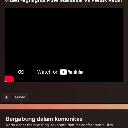
Video Highlights PSM Makassar vs Persik Kediri
Quote
Bergabung dalam komunitas
Anda dapat memposting sekarang dan mendaftar nanti. Jika