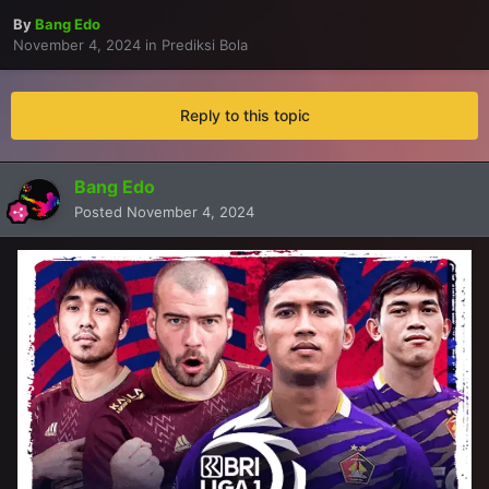
By
Bang Edo
November 4, 2024
in
Prediksi Bola
Reply to this topic
Bang Edo
Posted
November 4, 2024