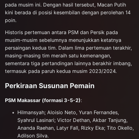
pada musim ini. Dengan hasil tersebut, Macan Putih
kini berada di posisi kesembilan dengan perolehan 14
poin.
Historis pertemuan antara PSM dan Persik pada
musim-musim sebelumnya menunjukkan ketatnya
persaingan kedua tim. Dalam lima pertemuan terakhir,
masing-masing tim meraih satu kemenangan,
sementara tiga pertandingan lainnya berakhir imbang,
termasuk pada paruh kedua musim 2023/2024.
Perkiraan Susunan Pemain
PSM Makassar (formasi 3-5-2)
:
Hilmansyah; Aloisio Neto, Yuran Fernandes,
Syahrul Lasinari; Victor Dethan, Akbar Tanjung,
Ananda Raehan, Latyr Fall, Rizky Eka; Tito Okello,
Adilson Silva.