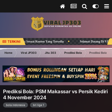
TERKINI
hkan Posting Sesuai Konten Yang Tersedia
Selamat Datang Di VIRALJP30
Home
Viral JP303
Jitu 303
Prediksi Bola
Prediksi Bola: 
Prediksi Bola: PSM Makassar vs Persik Kediri
4 November 2024
bola indonesia
bri liga 1