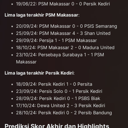
19/06/22: PSM Makassar 0 - 0 Persik Kediri
Lima laga terakhir PSM Makassar
:
20/09/24: PSM Makassar 0 - 0 PSIS Semarang
25/09/24: PSM Makassar 4 - 3 Shan United
29/09/24: Persija 1 - 1 PSM Makassar
18/10/24: PSM Makassar 2 - 0 Madura United
23/10/24: Persebaya Surabaya 1 - 1 PSM
Makassar
Lima laga terakhir Persik Kediri
:
18/09/24: Persik Kediri 1 - 0 Persita
23/09/24: Persis Solo 0 - 1 Persik Kediri
28/09/24: Persik Kediri 0 - 1 PSBS Biak
17/10/24: Dewa United 2 - 3 Persik Kediri
28/10/24: Persik Kediri 0 - 2 Persib Bandung
Prediksi Skor Akhir dan Highlights