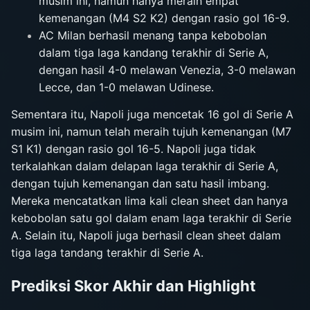
musim ini, namun hanya meraih empat
kemenangan (M4 S2 K2) dengan rasio gol 16-9.
AC Milan berhasil menang tanpa kebobolan
dalam tiga laga kandang terakhir di Serie A,
dengan hasil 4-0 melawan Venezia, 3-0 melawan
Lecce, dan 1-0 melawan Udinese.
Sementara itu, Napoli juga mencetak 16 gol di Serie A
musim ini, namun telah meraih tujuh kemenangan (M7
S1 K1) dengan rasio gol 16-5. Napoli juga tidak
terkalahkan dalam delapan laga terakhir di Serie A,
dengan tujuh kemenangan dan satu hasil imbang.
Mereka mencatatkan lima kali clean sheet dan hanya
kebobolan satu gol dalam enam laga terakhir di Serie
A. Selain itu, Napoli juga berhasil clean sheet dalam
tiga laga tandang terakhir di Serie A.
Prediksi Skor Akhir dan Highlight