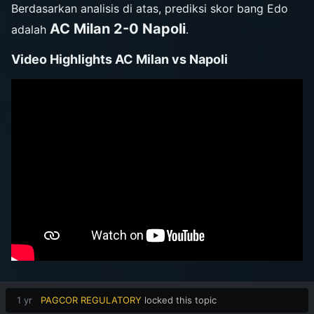
Berdasarkan analisis di atas, prediksi skor bang Edo
AC Milan 2-0 Napoli
adalah
.
Video Highlights AC Milan vs Napoli
1 yr
PAGCOR REGULATORY
locked this topic