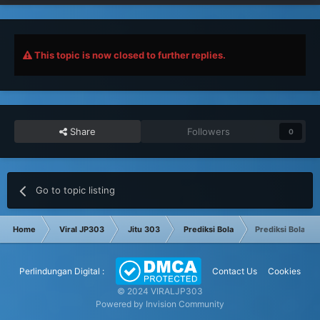
This topic is now closed to further replies.
Share
Followers
0
Go to topic listing
Home
Viral JP303
Jitu 303
Prediksi Bola
Prediksi Bola: A
Perlindungan Digital :
Contact Us
Cookies
© 2024 VIRALJP303
Powered by Invision Community