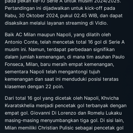
pada pekan ke-10 Serie A untuk musim 2024/2025.
Pertandingan ini dijadwalkan untuk kick-off pada
Rabu, 30 Oktober 2024, pukul 02.45 WIB, dan dapat
disaksikan melalui layanan streaming di Vidio.
Baik AC Milan maupun Napoli, yang dilatih oleh
Antonio Conte, telah mencetak total 16 gol di Serie A
musim ini. Namun, terdapat perbedaan signifikan
dalam jumlah kemenangan, di mana tim asuhan Paulo
Fonseca, Milan, baru meraih empat kemenangan,
sementara Napoli telah mengantongi tujuh
kemenangan dan saat ini menduduki posisi teratas
klasemen dengan 22 poin.
Dari total 16 gol yang dicetak oleh Napoli, Khvicha
Kvaratskhelia menjadi pencetak gol terbanyak dengan
empat gol. Giovanni Di Lorenzo dan Romelu Lukaku
masing-masing menyumbangkan tiga gol. Di sisi lain,
Milan memiliki Christian Pulisic sebagai pencetak gol