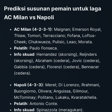
Prediksi susunan pemain untuk laga
AC Milan vs Napoli
AC Milan (4-2-3-1)
: Maignan; Emerson Royal,
Thiaw, Tomori, Terracciano; Fofana, Loftus-
Cheek; Chukwueze, Pulisic, Leao; Morata.
Pelatih
: Paulo Fonseca.
Info skuad
: Hernandez (skorsing), Reijnders
(skorsing), Abraham (cedera), Jovic (cedera),
Gabbia (cedera), Florenzi (cedera), Bennacer
(cedera).
Napoli (4-3-3)
: Meret; Di Lorenzo, Rrahmani,
Buongiorno, Olivera; Anguissa, Gilmour,
McTominay; Politano, Lukaku, Kvaratskhelia.
Pelatih
: Antonio Conte.
Info skuad
: Spinazzola (meragukan).