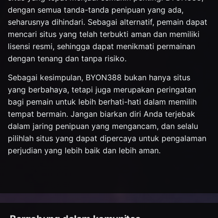
dengan semua tanda-tanda penipuan yang ada,
seharusnya dihindari. Sebagai alternatif, pemain dapat
mencari situs yang telah terbukti aman dan memiliki
lisensi resmi, sehingga dapat menikmati permainan
dengan tenang dan tanpa risiko.
Sebagai kesimpulan, BYON388 bukan hanya situs
yang berbahaya, tetapi juga merupakan peringatan
bagi pemain untuk lebih berhati-hati dalam memilih
tempat bermain. Jangan biarkan diri Anda terjebak
dalam jaring penipuan yang mengancam, dan selalu
pilihlah situs yang dapat dipercaya untuk pengalaman
perjudian yang lebih baik dan lebih aman.