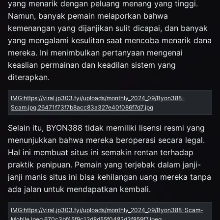
yang menarik dengan peluang menang yang tinggi.
Namun, banyak pemain melaporkan bahwa
kemenangan yang dijanjikan sulit dicapai, dan banyak
yang mengalami kesulitan saat mencoba menarik dana
mereka. Ini menimbulkan pertanyaan mengenai
keaslian permainan dan keadilan sistem yang
diterapkan.
Selain itu, BYON388 tidak memiliki lisensi resmi yang
menunjukkan bahwa mereka beroperasi secara legal.
Hal ini membuat situs ini semakin rentan terhadap
praktik penipuan. Pemain yang terjebak dalam janji-
janji manis situs ini bisa kehilangan uang mereka tanpa
ada jalan untuk mendapatkan kembali.