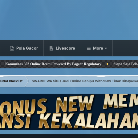
Pola Gacor
Livescore
More
 Resmi Powered By Pagcor Regulatory
Siapa Saja Bebas Posting dan Promosi Di
Judol Blacklist
SINARDEWA Situs Judi Online Penipu Withdraw Tidak Dibayark