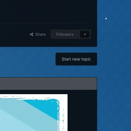
Share
Followers
0
Start new topic