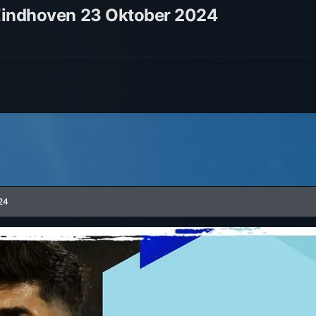
 Eindhoven 23 Oktober 2024
24