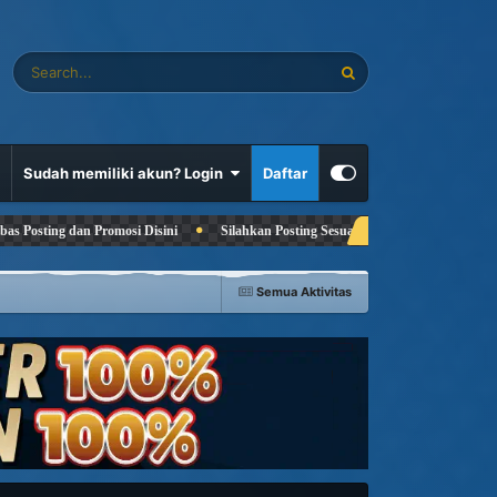
Sudah memiliki akun? Login
Daftar
romosi Disini
Silahkan Posting Sesuai Konten Yang Tersedia
Semua Aktivitas