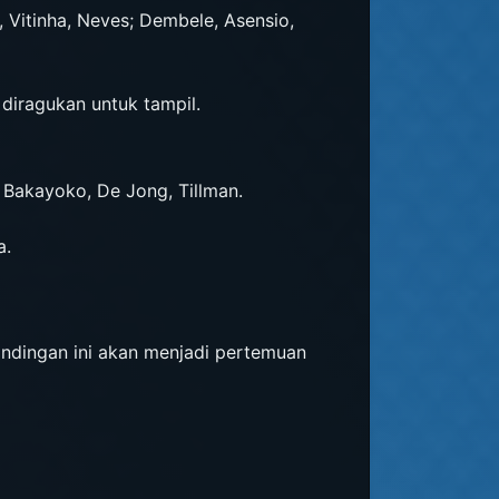
 Vitinha, Neves; Dembele, Asensio,
iragukan untuk tampil.
; Bakayoko, De Jong, Tillman.
a.
ndingan ini akan menjadi pertemuan