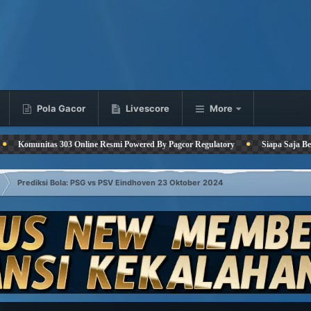
Pola Gacor
Livescore
More
3 Online Resmi Powered By Pagcor Regulatory
Siapa Saja Bebas Posting dan P
Prediksi Bola: PSG vs PSV Eindhoven 23 Oktober 2024