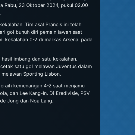
da Rabu, 23 Oktober 2024, pukul 02.00
.
kalahan. Tim asal Prancis ini telah
ri gol bunuh diri pemain lawan saat
 kekalahan 0-2 di markas Arsenal pada
hasil imbang dan satu kekalahan.
cetak satu gol melawan Juventus dalam
 melawan Sporting Lisbon.
 meraih kemenangan 4-2 saat menjamu
la, dan Lee Kang-In. Di Eredivisie, PSV
 de Jong dan Noa Lang.