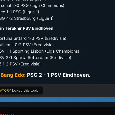
rsenal 2-0 PSG (Liga Champions)
ice 1-1 PSG (Ligue 1)
SG 4-2 Strasbourg (Ligue 1)
an Terakhir PSV Eindhoven
ortuna Sittard 1-3 PSV (Eredivisie)
llem II 0-2 PSV (Eredivisie)
SV 1-1 Sporting Lisbon (Liga Champions)
SV 2-1 Sparta Rotterdam (Eredivisie)
 1-2 PSV (Eredivisie)
 Bang Edo:
PSG 2 - 1 PSV Eindhoven.
LATORY
locked this topic
r replies.