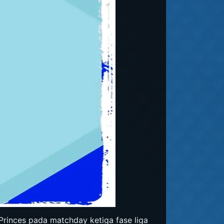
Princes pada matchday ketiga fase liga