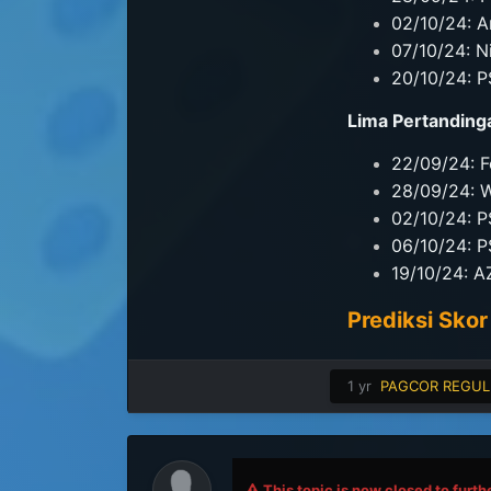
02/10/24: A
07/10/24: N
20/10/24: P
Lima Pertanding
22/09/24: F
28/09/24: Wi
02/10/24: P
06/10/24: P
19/10/24: AZ
Prediksi Skor
1 yr
PAGCOR REGU
This topic is now closed to furthe