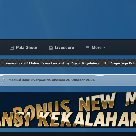
Pola Gacor
Livescore
More
esmi Powered By Pagcor Regulatory
Siapa Saja Bebas Posting dan Promosi Disi
Prediksi Bola: Liverpool vs Chelsea 20 Oktober 2024