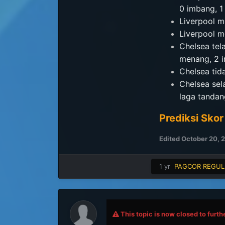
0 imbang, 1 
Liverpool m
Liverpool m
Chelsea tel
menang, 2 i
Chelsea tid
Chelsea sel
laga tandang
Prediksi Skor
Edited
October 20, 
1 yr
PAGCOR REGU
This topic is now closed to furthe