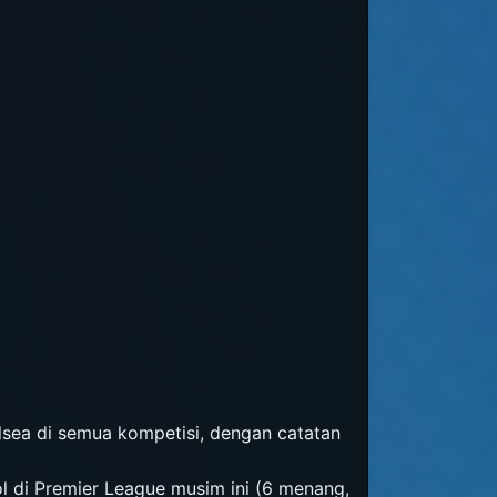
lsea di semua kompetisi, dengan catatan
 di Premier League musim ini (6 menang,