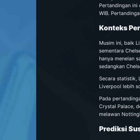
Pertandingan ini
WIB. Pertandingan
Konteks Pe
Musim ini, baik L
sementara Chelse
hanya menelan sa
sedangkan Chel
Secara statistik
Liverpool lebih 
Pada pertandinga
Crystal Palace, 
melawan Nottingh
Prediksi S