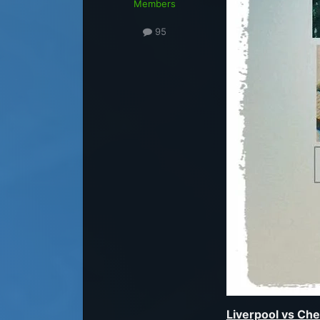
Members
95
Liverpool vs Che