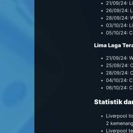
21/09/24: L
26/09/24: L
28/09/24: W
03/10/24: L
05/10/24: C
Lima Laga Ter
21/09/24: W
25/09/24: C
28/09/24: C
04/10/24: C
06/10/24: C
Statistik da
Liverpool t
2 kemenanga
Liverpool t