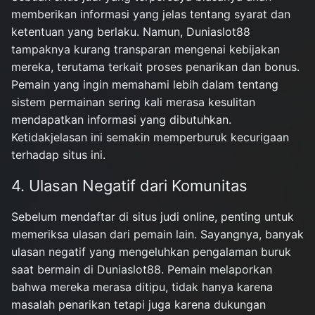
memberikan informasi yang jelas tentang syarat dan
ketentuan yang berlaku. Namun, Duniaslot88
tampaknya kurang transparan mengenai kebijakan
mereka, terutama terkait proses penarikan dan bonus.
Pemain yang ingin memahami lebih dalam tentang
sistem permainan sering kali merasa kesulitan
mendapatkan informasi yang dibutuhkan.
Ketidakjelasan ini semakin memperburuk kecurigaan
terhadap situs ini.
4. Ulasan Negatif dari Komunitas
Sebelum mendaftar di situs judi online, penting untuk
memeriksa ulasan dari pemain lain. Sayangnya, banyak
ulasan negatif yang mengeluhkan pengalaman buruk
saat bermain di Duniaslot88. Pemain melaporkan
bahwa mereka merasa ditipu, tidak hanya karena
masalah penarikan tetapi juga karena dukungan