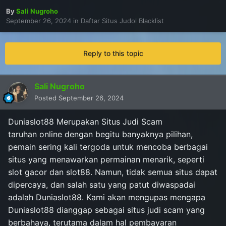
By
Sali Nugroho
September 26, 2024
in
Daftar Situs Judol Blacklist
Reply to this topic
Sali Nugroho
Posted
September 26, 2024
Duniaslot88 Merupakan Situs Judi Scam
taruhan
online dengan begitu banyaknya pilihan,
pemain sering kali tergoda untuk mencoba berbagai
situs yang menawarkan permainan menarik, seperti
slot gacor dan slot88. Namun, tidak semua situs dapat
dipercaya, dan salah satu yang patut diwaspadai
adalah Duniaslot88. Kami akan mengupas mengapa
Duniaslot88 dianggap sebagai situs judi scam yang
berbahaya, terutama dalam hal pembayaran