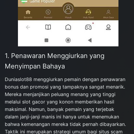
1. Penawaran Menggiurkan yang
Menyimpan Bahaya
Duniaslot88 menggiurkan pemain dengan penawaran
bonus dan promosi yang tampaknya sangat menarik.
Mereka menjanjikan peluang menang yang tinggi
melalui slot gacor yang konon memberikan hasil
maksimal. Namun, banyak pemain yang terjebak
dalam janji-janji manis ini hanya untuk menemukan
bahwa kemenangan mereka tidak pernah dibayarkan.
Taktik ini merupakan strategi umum bagi situs scam