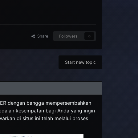
Share
Followers
0
Start new topic
ASTER dengan bangga mempersembahkan
 adalah kesempatan bagi Anda yang ingin
an di situs ini telah melalui proses