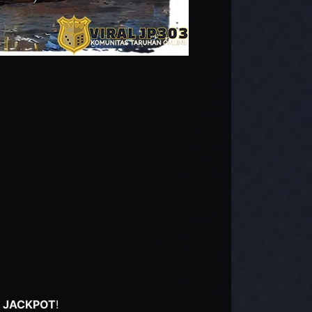
JACKPOT
!