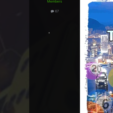
Members
67