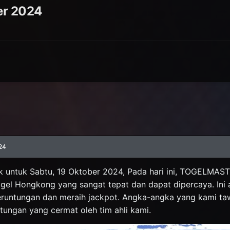
er 2024
24
k untuk Sabtu, 19 Oktober 2024, Pada hari ini, TOGELM
ogel Hongkong yang sangat tepat dan dapat dipercaya. Ini
ntungan dan meraih jackpot. Angka-angka yang kami tawark
itungan yang cermat oleh tim ahli kami.