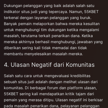
Dukungan pelanggan yang baik adalah salah satu
indikator situs judi yang tepercaya. Namun, 55KBET
terkenal dengan layanan pelanggan yang buruk.
Banyak pemain melaporkan bahwa mereka kesulitan
untuk menghubungi tim dukungan ketika mengalami
masalah, terutama terkait penarikan dana. Ketika
mereka akhirnya berhasil menghubungi, jawaban yang
diberikan sering kali tidak memadai dan tidak
membantu menyelesaikan masalah mereka.
4. Ulasan Negatif dari Komunitas
Salah satu cara untuk mengevaluasi kredibilitas
sebuah situs judi adalah dengan melihat ulasan dari
komunitas. Di berbagai forum dan platform ulasan,
55KBET sering kali mendapatkan kritik tajam dari
pemain yang merasa ditipu. Ulasan negatif ini berkisar
pada masalah penarikan dana, pelayanan pelanggan