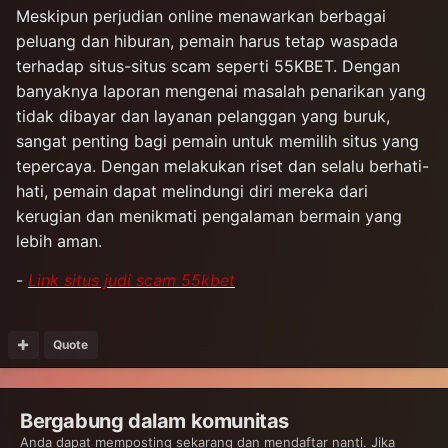
Meskipun perjudian online menawarkan berbagai
peluang dan hiburan, pemain harus tetap waspada
terhadap situs-situs scam seperti 55KBET. Dengan
banyaknya laporan mengenai masalah penarikan yang
tidak dibayar dan layanan pelanggan yang buruk,
sangat penting bagi pemain untuk memilih situs yang
tepercaya. Dengan melakukan riset dan selalu berhati-
hati, pemain dapat melindungi diri mereka dari
kerugian dan menikmati pengalaman bermain yang
lebih aman.
-
Link situs judi scam 55kbet
Quote
Bergabung dalam komunitas
Anda dapat memposting sekarang dan mendaftar nanti. Jika