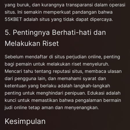
yang buruk, dan kurangnya transparansi dalam operasi
situs. Ini semakin memperkuat pandangan bahwa
55KBET adalah situs yang tidak dapat dipercaya.
5. Pentingnya Berhati-hati dan
Melakukan Riset
Sebelum mendaftar di situs perjudian online, penting
bagi pemain untuk melakukan riset menyeluruh.
Mencari tahu tentang reputasi situs, membaca ulasan
dari pengguna lain, dan memahami syarat dan
ketentuan yang berlaku adalah langkah-langkah
penting untuk menghindari penipuan. Edukasi adalah
kunci untuk memastikan bahwa pengalaman bermain
judi online tetap aman dan menyenangkan.
Kesimpulan