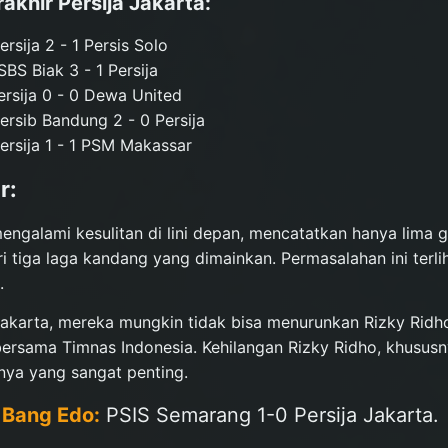
akhir Persija Jakarta:
rsija 2 - 1 Persis Solo
BS Biak 3 - 1 Persija
ersija 0 - 0 Dewa United
ersib Bandung 2 - 0 Persija
ersija 1 - 1 PSM Makassar
r:
galami kesulitan di lini depan, mencatatkan hanya lima gol 
ri tiga laga kandang yang dimainkan. Permasalahan ini terli
.
 Jakarta, mereka mungkin tidak bisa menurunkan Rizky Ridh
bersama Timnas Indonesia. Kehilangan Rizky Ridho, khususny
ya yang sangat penting.
 Bang Edo:
PSIS Semarang 1-0 Persija Jakarta.