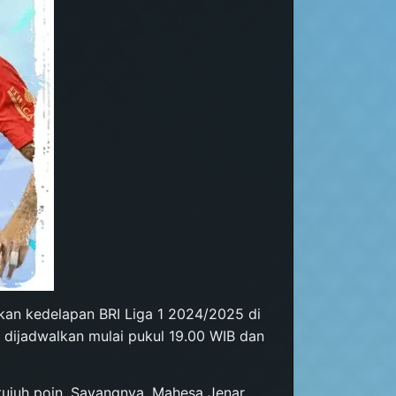
an kedelapan BRI Liga 1 2024/2025 di
 dijadwalkan mulai pukul 19.00 WIB dan
tujuh poin. Sayangnya, Mahesa Jenar