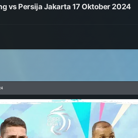
ng vs Persija Jakarta 17 Oktober 2024
24