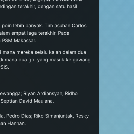
ingan terakhir, dengan satu hasil
ua poin lebih banyak. Tim asuhan Carlos
alam empat laga terakhir. Pada
n PSM Makassar.
di mana mereka selalu kalah dalam dua
, di mana dua gol yang masuk ke gawang
SIS.
 Dewangga; Riyan Ardiansyah, Ridho
, Septian David Maulana.
la, Pedro Dias; Riko Simanjuntak, Resky
han Hannan.