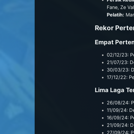
Fane, Ze Va
Pelatih:
Mar
Rekor Pert
Empat Pertem
02/12/23: P
21/07/23: D
30/03/23: D
17/12/22: Pe
Lima Laga Te
26/08/24: 
11/09/24: D
16/09/24: P
21/09/24: D
27/09/24: P