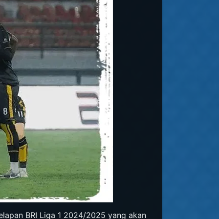
lapan BRI Liga 1 2024/2025 yang akan