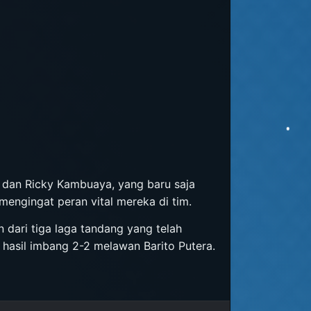
 dan Ricky Kambuaya, yang baru saja
mengingat peran vital mereka di tim.
 dari tiga laga tandang yang telah
 hasil imbang 2-2 melawan Barito Putera.